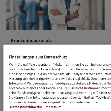
Krankenhauszusatz
Warum noch warten? Sonderkondition sichern
Einstellungen zum Datenschutz
Schließen Sie die Krankenhaus-
Zusatzversicherungen mit Premiumleistungen
Wenn Sie auf "Alle akzeptieren" klicken, stimmen Sie der Speicherung 
und ähnlichen Technologien (Tools) auf Ihrem Gerät zu. Dadurch ermö
ab. Jetzt ohne allgemeine Wartezeit – für Ihre
eine zuverlässige Funktion der Website, die Analyse der Websitenutzun
freie Krankenhaus- und Arztwahl sowie viele
Messung von Marketingaktivitäten sowie die Möglichkeit, Ihnen persona
weitere Extras. Schnell sein lohnt sich.
Inhalte und Werbeanzeigen zur Verfügung zu stellen, z.B. durch die N
Facebook Audiences oder Google Ads. Falls Sie
nicht zustimmen
möchten
keine für Sie maßgeschneiderte Anpassung und Werbung auf dieser Se
Mehr erfahren
Sie können Ihre Entscheidungen jederzeit über den Button "Tool-Eins
anpassen. Näheres zu den eingesetzten Tools finden Sie unter
Datenschutzhinweise
Impressum