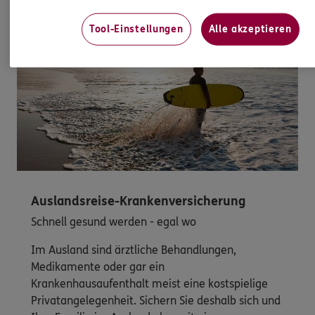
Tool-Einstellungen
Alle akzeptieren
Auslandsreise-Krankenversicherung
Schnell gesund werden - egal wo
Im Ausland sind ärztliche Behandlungen,
Medikamente oder gar ein
Krankenhausaufenthalt meist eine kostspielige
Privatangelegenheit. Sichern Sie deshalb sich und