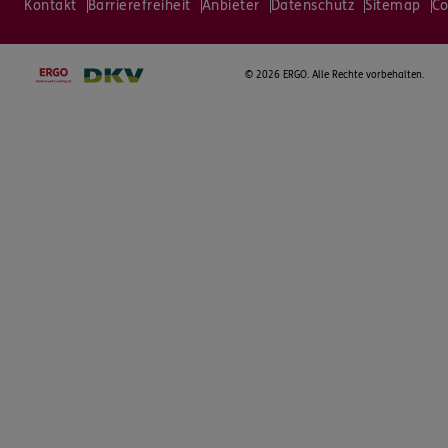
Kontakt
Barrierefreiheit
Anbieter
Datenschutz
Sitemap
Co
©
2026 ERGO. Alle Rechte vorbehalten.