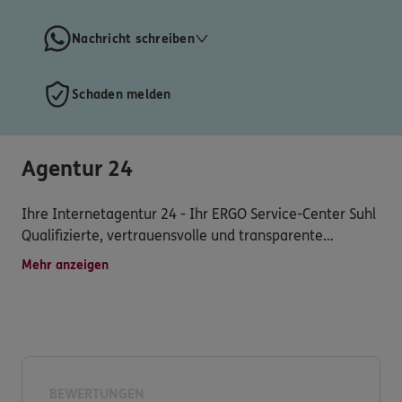
Nachricht schreiben
Schaden melden
Agentur 24
Ihre Internetagentur 24 - Ihr ERGO Service-Center Suhl
Qualifizierte, vertrauensvolle und transparente
Dienstleistungen, attraktive Versicherungsprodukte,
Mehr anzeigen
persönliche Betreuung, schnelle Schadenregulierung
und vielseitiger Service werden bei uns groß
geschrieben.
Versichern heißt verstehen! Deshalb entwickeln wir
unser Angebot für Sie immer weiter.
BEWERTUNGEN