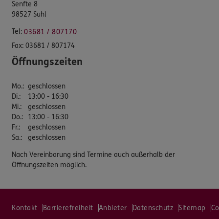
Senfte 8
98527 Suhl
Tel:
03681 / 807170
Fax:
03681 / 807174
Öffnungszeiten
Mo.
:
geschlossen
Di.
:
13:00 - 16:30
Mi.
:
geschlossen
Do.
:
13:00 - 16:30
Fr.
:
geschlossen
Sa.
:
geschlossen
Nach Vereinbarung sind Termine auch außerhalb der
Öffnungszeiten möglich.
Kontakt
Barrierefreiheit
Anbieter
Datenschutz
Sitemap
Co