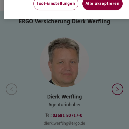
Tool-Einstellungen
Alle akzeptieren
NOCH FRAGEN? ICH BIN FÜR SIE DA.
ERGO Versicherung Dierk Werfling
Dierk
Werfling
Agenturinhaber
Tel:
03681 80717-0
dierk.werfling@ergo.de