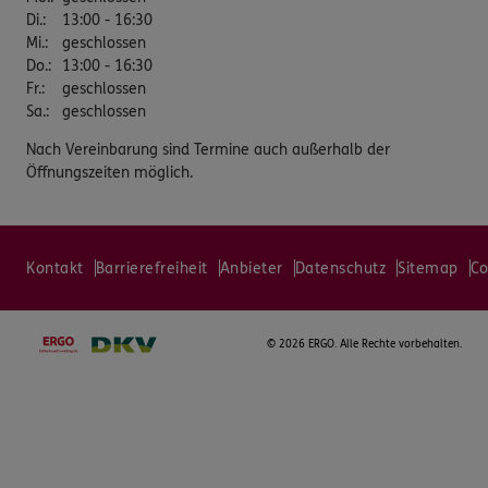
Di.
:
13:00 - 16:30
Mi.
:
geschlossen
Do.
:
13:00 - 16:30
Fr.
:
geschlossen
Sa.
:
geschlossen
Nach Vereinbarung sind Termine auch außerhalb der
Öffnungszeiten möglich.
Kontakt
Barrierefreiheit
Anbieter
Datenschutz
Sitemap
Co
©
2026 ERGO. Alle Rechte vorbehalten.