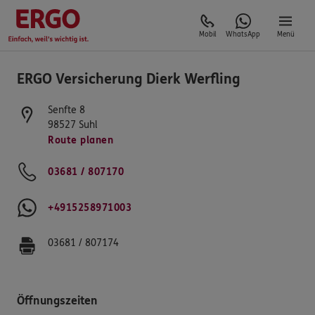
Mobil
WhatsApp
Menü
ERGO Versicherung Dierk Werfling
Senfte 8
98527
Suhl
Route planen
03681 / 807170
+4915258971003
03681 / 807174
Öffnungszeiten