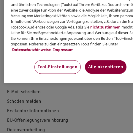
und ähnlichen Technologien (Tools) auf Ihrem Gerät zu. Dadurch ermö
Produkte
eine zuverlässige Funktion der Website, die Analyse der Websitenutzun
Messung von Marketingaktivitäten sowie die Möglichkeit, Ihnen persona
Inhalte und Werbeanzeigen zur Verfügung zu stellen, z.B. durch die N
Zahnversicherungen
Facebook Audiences oder Google Ads. Falls Sie
nicht zustimmen
möchten
Kfz-Versicherung
keine für Sie maßgeschneiderte Anpassung und Werbung auf dieser Se
Sie können Ihre Entscheidungen jederzeit über den Button "Tool-Eins
Krankenversicherung
anpassen. Näheres zu den eingesetzten Tools finden Sie unter
Datenschutzhinweise
Impressum
Versicherungen für den privaten Bedarf
Versicherungen für Geschäftskunden
Tool-Einstellungen
Alle akzeptieren
Hilfe & Services
E-Mail schreiben
Schaden melden
Erstkontaktinformationen
EU-Offenlegungsvereinbarung
Datenverarbeitung