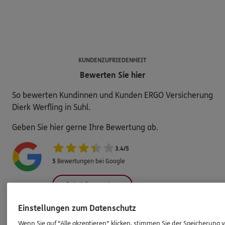
KUNDENZUFRIEDENHEIT
Bewerten Sie hier
So bewerten Kundinnen und Kunden ERGO Versicherung
Dierk Werfling in Suhl.
Geben Sie hier gerne Ihre Bewertung ab.
3.4
/
5
5
Bewertungen bei Google
Jetzt bewerten
Einstellungen zum Datenschutz
Wenn Sie auf "Alle akzeptieren" klicken, stimmen Sie der Speicherung 