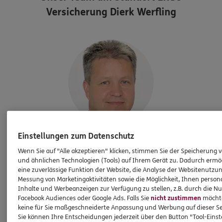
Versicherung Dierk Werfling
Einstellungen zum Datenschutz
Dierk
Werfling
Wenn Sie auf "Alle akzeptieren" klicken, stimmen Sie der Speicherung 
Agenturinhaber
und ähnlichen Technologien (Tools) auf Ihrem Gerät zu. Dadurch ermö
eine zuverlässige Funktion der Website, die Analyse der Websitenutzun
Tel:
03681 80717-0
Messung von Marketingaktivitäten sowie die Möglichkeit, Ihnen persona
dierk.werfling@ergo.de
Inhalte und Werbeanzeigen zur Verfügung zu stellen, z.B. durch die N
Facebook Audiences oder Google Ads. Falls Sie
nicht zustimmen
möchten
keine für Sie maßgeschneiderte Anpassung und Werbung auf dieser Se
Sie können Ihre Entscheidungen jederzeit über den Button "Tool-Eins