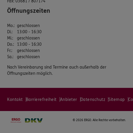
Fax:
03681 / 807174
Öffnungszeiten
Mo.
:
geschlossen
Di.
:
13:00 - 16:30
Mi.
:
geschlossen
Do.
:
13:00 - 16:30
Fr.
:
geschlossen
Sa.
:
geschlossen
Nach Vereinbarung sind Termine auch außerhalb der
Öffnungszeiten möglich.
Kontakt
Barrierefreiheit
Anbieter
Datenschutz
Sitemap
Co
©
2026 ERGO. Alle Rechte vorbehalten.