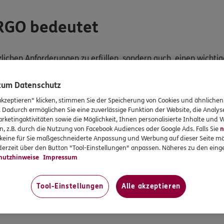
ERGO bedeutet
tzlichen Anforderungen zu erfüllen, sondern auch, einen wichti
 zum Datenschutz
tigkeit und Inklusion in die tägliche Arbeits- und Geschäftsprax
akzeptieren" klicken, stimmen Sie der Speicherung von Cookies und ähnlichen
. Dadurch ermöglichen Sie eine zuverlässige Funktion der Website, die Analy
rketingaktivitäten sowie die Möglichkeit, Ihnen personalisierte Inhalte und
 verschiedene Formen von Einschränkungen haben, um deren B
n, z.B. durch die Nutzung von Facebook Audiences oder Google Ads. Falls Sie
n
r keine für Sie maßgeschneiderte Anpassung und Werbung auf dieser Seite mö
erzeit über den Button "Tool-Einstellungen" anpassen. Näheres zu den einge
Angebote und Services gut nutzen können. Deshalb wird kontinuie
hutzhinweise
Impressum
n.
dienbarkeit verwendet ERGO auf den Websites und mobilen An
Tool-Einstellungen
Alle akzeptieren
ktionen umfasst. Mithilfe der Software können Nutzer einfacher