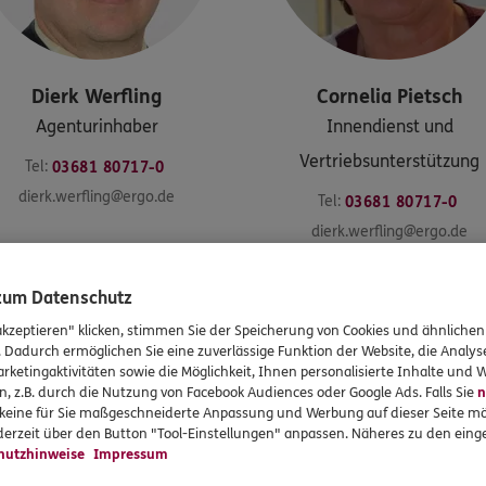
Dierk
Werfling
Cornelia
Pietsch
Agenturinhaber
Innendienst und
Vertriebsunterstützung
Tel:
03681 80717-0
dierk.werfling@ergo.de
Tel:
03681 80717-0
dierk.werfling@ergo.de
 zum Datenschutz
Kontakt aufnehmen
akzeptieren" klicken, stimmen Sie der Speicherung von Cookies und ähnlichen
. Dadurch ermöglichen Sie eine zuverlässige Funktion der Website, die Analy
rketingaktivitäten sowie die Möglichkeit, Ihnen personalisierte Inhalte und
n, z.B. durch die Nutzung von Facebook Audiences oder Google Ads. Falls Sie
n
r keine für Sie maßgeschneiderte Anpassung und Werbung auf dieser Seite mö
erzeit über den Button "Tool-Einstellungen" anpassen. Näheres zu den einge
rung sinnvoll ?
hutzhinweise
Impressum