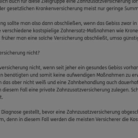
ch auch für diese Zielgruppe eine Zahnzusatzversicherung lo
der gesetzlichen Krankenversicherung meist nur geringe S
ung sollte man also dann abschließen, wenn das Gebiss zwar in
ie verschiedene kostspielige Zahnersatz-Maßnahmen wie Krone
je früher man eine solche Versicherung abschließt, umso günstig
ersicherung nicht?
versicherung nicht, wenn seit jeher ein gesundes Gebiss vorha
gen benötigten und somit keine aufwendigen Maßnahmen zu erw
as aber nicht weiß und eine Zahnbehandlung auch dauerhaft 
n diesem Fall eine private Zahnzusatzversicherung zulegen. Sch
t.
e Diagnose gestellt, bevor eine Zahnzusatzversicherung abgesch
m, denn in diesem Fall werden die meisten Versicherer die Ko