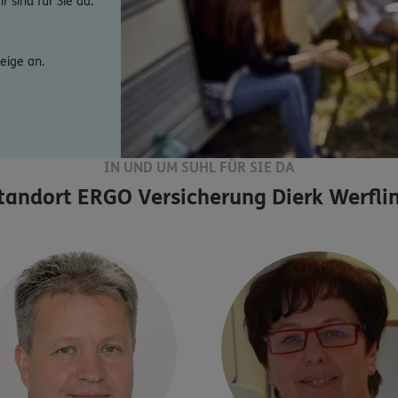
 sind für Sie da.
eige an.
IN UND UM SUHL FÜR SIE DA
tandort
ERGO Versicherung Dierk Werfli