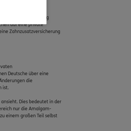
or einer hohen Rechnung
en auf eine private
n eine Zahnzusatzversicherung
ivaten
onen Deutsche über eine
 Änderungen die
 ist.
ansieht. Dies bedeutet in der
bereich nur die Amalgam-
zu einem großen Teil selbst