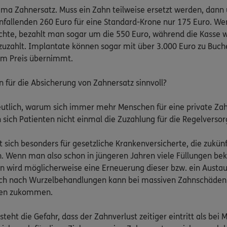
ma Zahnersatz. Muss ein Zahn teilweise ersetzt werden, dann
anfallenden 260 Euro für eine Standard-Krone nur 175 Euro. W
te, bezahlt man sogar um die 550 Euro, während die Kasse w
zuzahlt. Implantate können sogar mit über 3.000 Euro zu Buch
om Preis übernimmt.
n für die Absicherung von Zahnersatz sinnvoll?
eutlich, warum sich immer mehr Menschen für eine private Za
sich Patienten nicht einmal die Zuzahlung für die Regelversor
 sich besonders für gesetzliche Krankenversicherte, die zukün
Wenn man also schon in jüngeren Jahren viele Füllungen b
nn wird möglicherweise eine Erneuerung dieser bzw. ein Austau
ch nach Wurzelbehandlungen kann bei massiven Zahnschäden 
nen zukommen.
steht die Gefahr, dass der Zahnverlust zeitiger eintritt als be