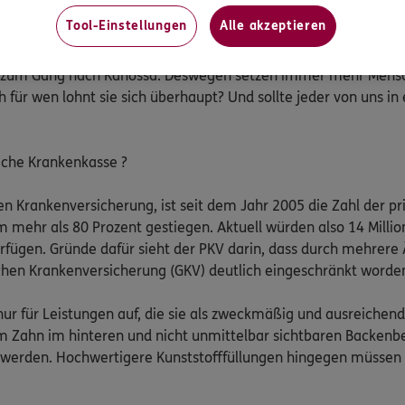
satzversicherung überhaupt?
Tool-Einstellungen
Alle akzeptieren
ielen von uns oft schwer genug. Wenn dann noch die Furcht v
 zum Gang nach Kanossa. Deswegen setzen immer mehr Mensch
 für wen lohnt sie sich überhaupt? Und sollte jeder von uns i
iche Krankenkasse ?
n Krankenversicherung, ist seit dem Jahr 2005 die Zahl der pr
mehr als 80 Prozent gestiegen. Aktuell würden also 14 Milli
rfügen. Gründe dafür sieht der PKV darin, dass durch mehrere
hen Krankenversicherung (GKV) deutlich eingeschränkt worden
ur für Leistungen auf, die sie als zweckmäßig und ausreichend 
im Zahn im hinteren und nicht unmittelbar sichtbaren Backen
 werden. Hochwertigere Kunststofffüllungen hingegen müssen 