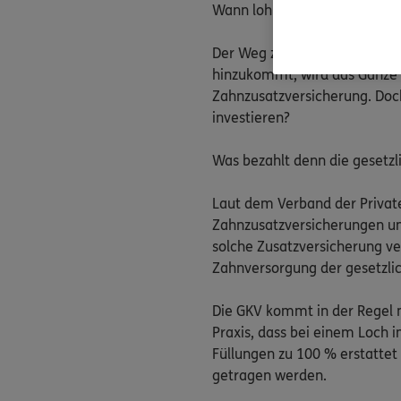
Wann lohnt sich eine Zahnzu
Der Weg zum Zahnarzt fällt v
hinzukommt, wird das Ganze
Zahnzusatzversicherung. Doch
investieren?
Was bezahlt denn die gesetzl
Laut dem Verband der Private
Zahnzusatzversicherungen um 
solche Zusatzversicherung ve
Zahnversorgung der gesetzlic
Die GKV kommt in der Regel n
Praxis, dass bei einem Loch 
Füllungen zu 100 % erstattet
getragen werden.