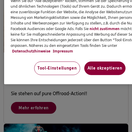
Wenn Sie auf "Alle akzeptieren" klicken, stimmen Sie der Speicherung 
und ähnlichen Technologien (Tools) auf Ihrem Gerät zu. Dadurch ermö
eine zuverlässige Funktion der Website, die Analyse der Websitenutzun
Messung von Marketingaktivitäten sowie die Möglichkeit, Ihnen persona
Inhalte und Werbeanzeigen zur Verfügung zu stellen, z.B. durch die N
Facebook Audiences oder Google Ads. Falls Sie
nicht zustimmen
möchten
keine für Sie maßgeschneiderte Anpassung und Werbung auf dieser Se
Sie können Ihre Entscheidungen jederzeit über den Button "Tool-Eins
anpassen. Näheres zu den eingesetzten Tools finden Sie unter
Datenschutzhinweise
Impressum
Tool-Einstellungen
Alle akzeptieren
Adventure
Sie stehen auf pure Offroad-Action!!
Mehr erfahren